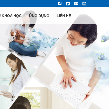
U KHOA HỌC
ỨNG DỤNG
LIÊN HỆ