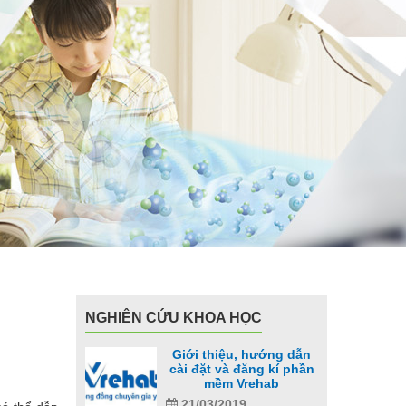
NGHIÊN CỨU KHOA HỌC
Giới thiệu, hướng dẫn
cài đặt và đăng kí phần
mềm Vrehab
21/03/2019