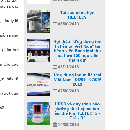
có thể dẫn
gây ra các
Tại sao nên chọn
RELTEC?
 nếu tỷ lệ
05/06/2018
nguồn năng
Hội thảo "Ứng dựng ion
trị liệu tại Việt Nam" tại
ng bốc hơi
bệnh viện Bạch Mai thu
hút hơn 150 học viên
tham dự
àm cho các
08/11/2018
Ứng dụng ion trị liệu tại
ợc thấy rõ
Việt Nam - 06/09 - 07/09/
2018
07/09/2018
i vượt quá
HDSD và quy trình bảo
m3.
dưỡng thiết bị tạo ion
âm thể khí RELTEC IG -
E1J - R2
14/09/2018