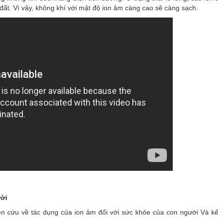
 đất. Vì vậy, không khí với mật độ ion âm càng cao sẽ càng sạch.
ười
iên cứu về tác dụng của ion âm đối với sức khỏe của con người Và kế