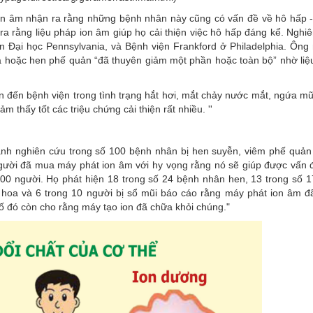
 ion âm nhận ra rằng những bệnh nhân này cũng có vấn đề về hô hấp 
ra rằng liệu pháp ion âm giúp họ cải thiện việc hô hấp đáng kể. Nghi
ện Đại học Pennsylvania, và Bệnh viện Frankford ở Philadelphia. Ông
a hoặc hen phế quản “đã thuyên giảm một phần hoặc toàn bộ” nhờ liệ
n đến bệnh viện trong tình trạng hắt hơi, mắt chảy nước mắt, ngứa mũ
m thấy tốt các triệu chứng cải thiện rất nhiều. ''
hành nghiên cứu trong số 100 bệnh nhân bị hen suyễn, viêm phế quản
ười đã mua máy phát ion âm với hy vọng rằng nó sẽ giúp được vấn 
00 người. Họ phát hiện 18 trong số 24 bệnh nhân hen, 13 trong số 1
hoa và 6 trong 10 người bị sổ mũi báo cáo rằng máy phát ion âm đã
số đó còn cho rằng máy tạo ion đã chữa khỏi chúng."