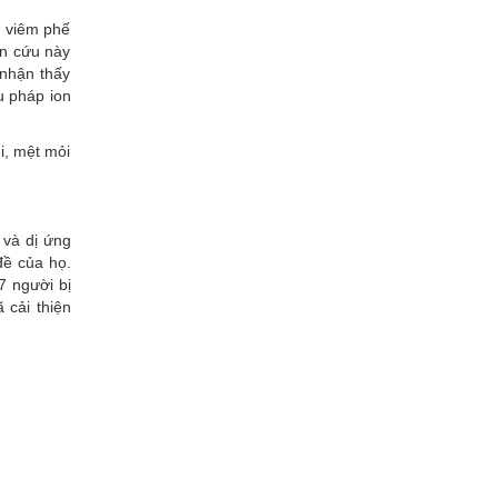
- viêm phế
ên cứu này
 nhận thấy
u pháp ion
i, mệt mỏi
 và dị ứng
đề của họ.
7 người bị
 cải thiện