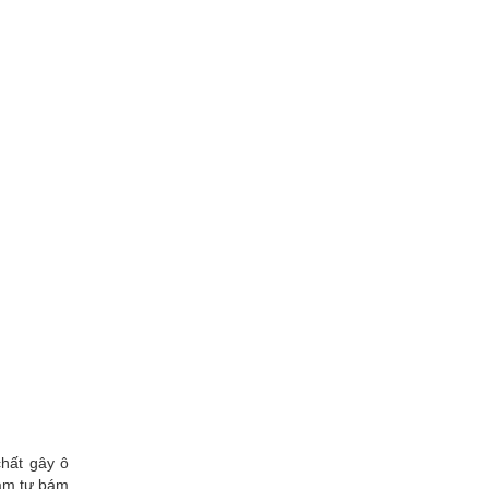
chất gây ô
 âm tự bám