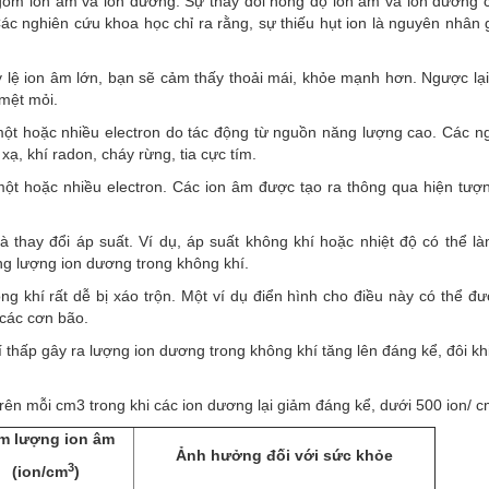
 gồm ion âm và ion dương. Sự thay đổi nồng độ ion âm và ion dương 
 nghiên cứu khoa học chỉ ra rằng, sự thiếu hụt ion là nguyên nhân 
ỷ lệ ion âm lớn, bạn sẽ cảm thấy thoải mái, khỏe mạnh hơn. Ngược lại,
 mệt mỏi.
một hoặc nhiều electron do tác động từ nguồn năng lượng cao. Các 
xạ, khí radon, cháy rừng, tia cực tím.
một hoặc nhiều electron. Các ion âm được tạo ra thông qua hiện tượ
à thay đổi áp suất. Ví dụ, áp suất không khí hoặc nhiệt độ có thể l
ăng lượng ion dương trong không khí.
g khí rất dễ bị xáo trộn. Một ví dụ điển hình cho điều này có thể đư
 các cơn bão.
hí thấp gây ra lượng ion dương trong không khí tăng lên đáng kể, đôi kh
trên mỗi cm3 trong khi các ion dương lại giảm đáng kể, dưới 500 ion/ c
m lượng ion âm
Ảnh hưởng đối với sức khỏe
3
(ion/cm
)