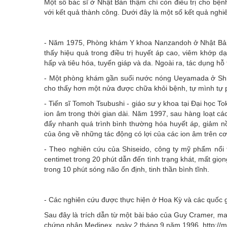
Một số bác sĩ ở Nhật Bản thậm chí còn điều trị cho bện
với kết quả thành công. Dưới đây là một số kết quả nghi
- Năm 1975, Phòng khám Y khoa Nanzandoh ở Nhật Bản đ
thấy hiệu quả trong điều trị huyết áp cao, viêm khớp dạ
hấp và tiêu hóa, tuyến giáp và da. Ngoài ra, tác dụng h
- Một phòng khám gần suối nước nóng Ueyamada ở Shins
cho thấy hơn một nửa được chữa khỏi bệnh, tự mình tự p
- Tiến sĩ Tomoh Tsubushi - giáo sư y khoa tại Đại học T
ion âm trong thời gian dài. Năm 1997, sau hàng loạt các
đẩy nhanh quá trình bình thường hóa huyết áp, giảm nồn
của ông về những tác động có lợi của các ion âm trên c
- Theo nghiên cứu của Shiseido, công ty mỹ phẩm nổi t
centimet trong 20 phút dẫn đến tình trạng khát, mất giọn
trong 10 phút sóng não ổn định, tinh thần bình tĩnh.
- Các nghiên cứu được thực hiện ở Hoa Kỳ và các quốc 
Sau đây là trích dẫn từ một bài báo của Guy Cramer, m
chứng nhận Medinex, ngày 2 tháng 9 năm 1996, http://m