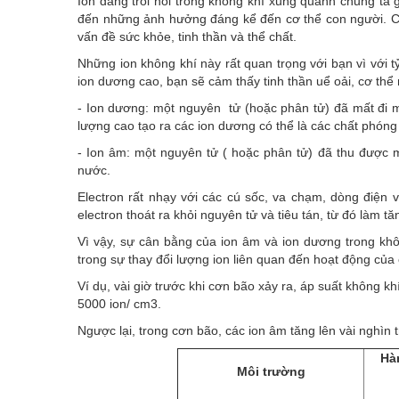
Ion đang trôi nổi trong không khí xung quanh chung ta
đến những ảnh hưởng đáng kể đến cơ thể con người. Các
vấn đề sức khỏe, tinh thần và thể chất.
Những ion không khí này rất quan trọng với bạn vì với t
ion dương cao, bạn sẽ cảm thấy tinh thần uể oải, cơ thể
- Ion dương: một nguyên tử (hoặc phân tử) đã mất đi 
lượng cao tạo ra các ion dương có thể là các chất phóng 
- Ion âm: một nguyên tử ( hoặc phân tử) đã thu được 
nước.
Electron rất nhạy với các cú sốc, va chạm, dòng điện v
electron thoát ra khỏi nguyên tử và tiêu tán, từ đó làm t
Vì vậy, sự cân bằng của ion âm và ion dương trong khôn
trong sự thay đổi lượng ion liên quan đến hoạt động của
Ví dụ, vài giờ trước khi cơn bão xảy ra, áp suất không k
5000 ion/ cm3.
Ngược lại, trong cơn bão, các ion âm tăng lên vài nghìn 
Hà
Môi trường