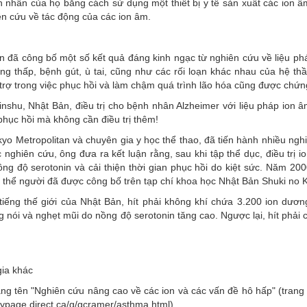
h nhân của họ bằng cách sử dụng một thiết bị y tế sản xuất các ion â
ên cứu về tác động của các ion âm.
ã công bố một số kết quả đáng kinh ngạc từ nghiên cứu về liệu ph
ng thấp, bệnh gút, ù tai, cũng như các rối loạn khác nhau của hệ thầ
ỗ trợ trong việc phục hồi và làm chậm quá trình lão hóa cũng được chứn
hu, Nhật Bản, điều trị cho bệnh nhân Alzheimer với liệu pháp ion â
hục hồi mà không cần điều trị thêm!
okyo Metropolitan và chuyên gia y học thể thao, đã tiến hành nhiều ngh
 nghiên cứu, ông đưa ra kết luận rằng, sau khi tập thể dục, điều trị i
g độ serotonin và cải thiện thời gian phục hồi do kiệt sức. Năm 200
ơ thể người đã được công bố trên tạp chí khoa học Nhật Bản Shuki no 
iếng thế giới của Nhật Bản, hít phải không khí chứa 3.200 ion dươn
g nói và nghẹt mũi do nồng độ serotonin tăng cao. Ngược lại, hít phải 
gia khác
ang tên "Nghiên cứu nâng cao về các ion và các vấn đề hô hấp" (tran
ypage.direct.ca/g/gcramer/asthma.html)