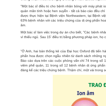
"Một bác sĩ điều trị cho bệnh nhân bỏng với máy phát
quản mãn tính hoặc hen suyễn - tất cả báo cáo đều chỉ 
được thực hiện tại Bệnh viện Northeastern, tại Bệnh vi
63% bệnh nhân với các triệu chứng của dị ứng phấn ho
âm.
Một bác sĩ làm việc trong dự án cho biết, "Các bệnh nhâ
vì thiếu ngủ. Sau 15' điều trị bằng phương pháp ion, họ cả
"Ở Anh, hai bản thống kê của Đại học Oxford đã tiến 
phấn hoa được chọn ngẫu nhiên từ danh sách những ng
Báo cáo dựa trên các cuộc phỏng vấn chỉ 74 trong số 1
viêm phế quản, 11 trong số 12 bệnh nhân dị ứng phấn 
đáng kể các triệu chứng bệnh. Thậm chí, một vài trong 