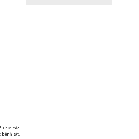
ếu hụt các
 bệnh tật.