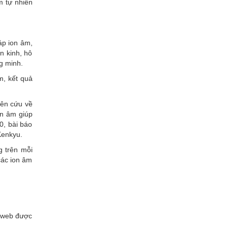
m tự nhiên
áp ion âm,
n kinh, hô
g minh.
m, kết quả
iên cứu về
on âm giúp
0, bài báo
Kenkyu.
g trên mỗi
các ion âm
g web được