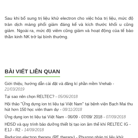
Sau khi bổ sung trị liệu khử electron cho việc hóa trị liệu, mức độ
tràn dịch màng phổi giảm đáng kể và kích thước khối u cũng
giảm. Ngoài ra, mức độ viêm cũng giảm và hoạt động của tế bào
thần kinh NK trở lại bình thường.
BÀI VIẾT LIÊN QUAN
Giới thiệu, hướng dẫn cài đặt và đăng kí phần mềm Vrehab
-
21/03/2019
Tại sao nên chọn RELTEC?
-
05/06/2018
Hội thảo "Ứng dựng ion trị liệu tại Việt Nam" tại bệnh viện Bạch Mai thu
hút hơn 150 học viên tham dự
-
08/11/2018
Ứng dụng ion trị liệu tại Việt Nam - 06/09 - 07/09/ 2018
-
07/09/2018
HDSD và quy trình bảo dưỡng thiết bị tạo ion âm thể khí RELTEC IG -
E1J - R2
-
14/09/2018
Reducing electron therapy (RE therapy) - Phương pháp trị liệu khử