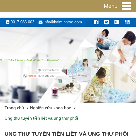
!-- Facebook Pixel Code -->
Menu
0917 086 003
info@haiminhtsc.com
Trang chủ
Nghiên cứu khoa học
Ung thư tuyến tiền liệt và ung thư phổi
UNG THƯ TUYẾN TIỀN LIỆT VÀ UNG THƯ PHỔI